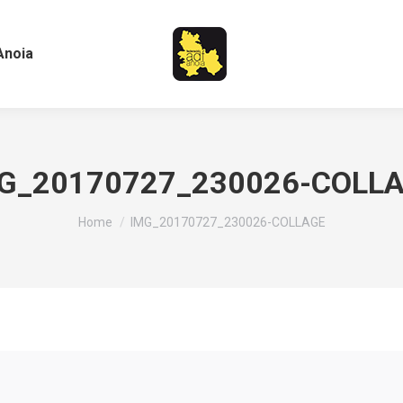
Anoia
G_20170727_230026-COLL
You are here:
Home
IMG_20170727_230026-COLLAGE