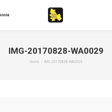
Anoia
IMG-20170828-WA0029
You are here:
Home
IMG-20170828-WA0029