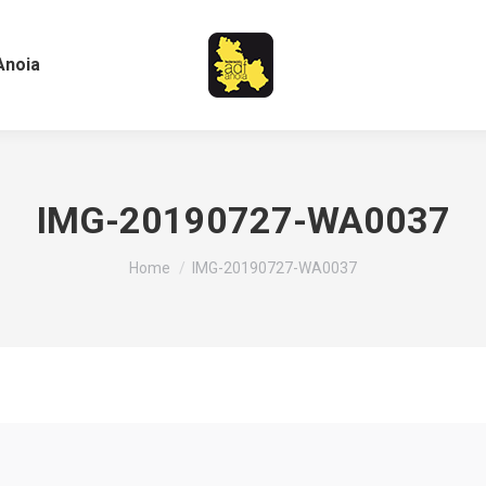
Anoia
IMG-20190727-WA0037
You are here:
Home
IMG-20190727-WA0037