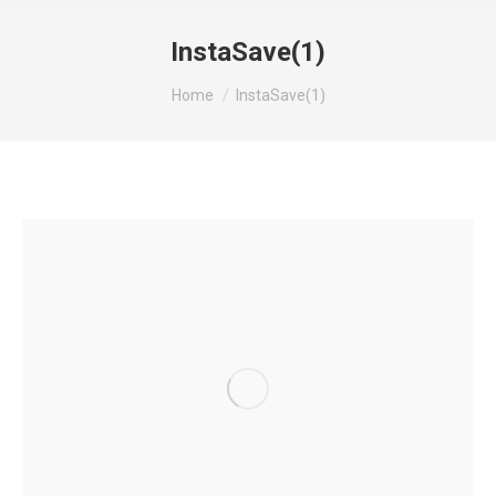
InstaSave(1)
You are here:
Home
InstaSave(1)