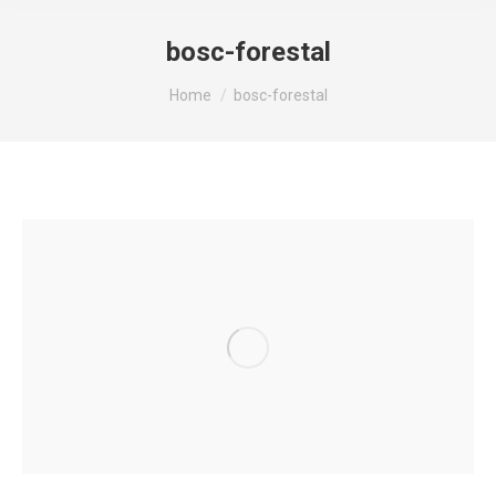
bosc-forestal
You are here:
Home
bosc-forestal