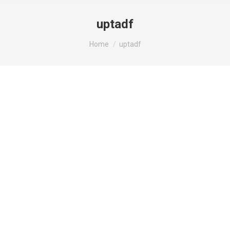
uptadf
You are here:
Home
uptadf