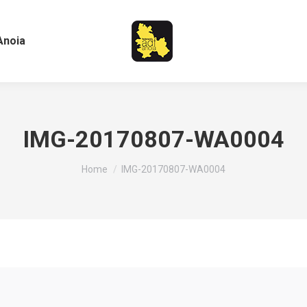
Anoia
IMG-20170807-WA0004
You are here:
Home
IMG-20170807-WA0004