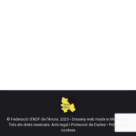
27 juliol, 2024
Aquesta setmana (24 de juliol) la Federació ADF
Anoia, ha rebut la Medalla al Mèrit de Protecció
Civil d’Espanya que atorga la Direcció General de
Protecció Civil i Emergències. Un merescut
reconeixement per la seva intervenció en l’incendi
de Santa Coloma de Queralt de l’any 2021. La
medalla va ser entregada a la Junta de la…
© Federació d'ADF de l'Anoia. 2025 •
Disseny web made in Montserrat
Tots els drets reservats.
Avís legal i Protecció de Dades
•
Política de
cookies