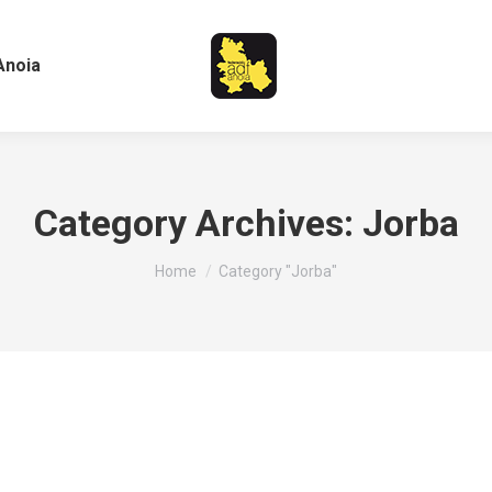
Anoia
Category Archives:
Jorba
You are here:
Home
Category "Jorba"