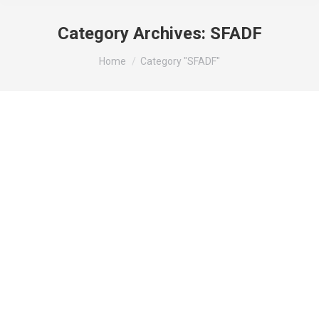
Category Archives:
SFADF
You are here:
Home
Category "SFADF"
Les ADF de l’Anoia juntament amb el