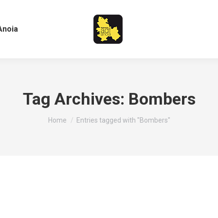
Anoia
Tag Archives:
Bombers
You are here:
Home
Entries tagged with "Bombers"
laf)