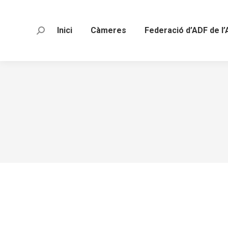
Inici
Càmeres
Federació d’ADF de l’
Search:
Pràctiques a la REC (ADF-Bombers Ca