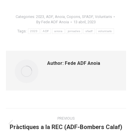
Categories:
2023
,
ADF
,
Anoia
,
Copons
,
SFADF
,
Voluntaris
By
Fede ADF Anoia
13 abril, 2023
Tags:
2023
ADF
anoia
jornades
sfadf
voluntaris
Author:
Fede ADF Anoia
Post
PREVIOUS
navigation
Pràctiques a la REC (ADF-Bombers Calaf)
Previous