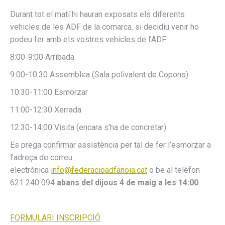
Durant tot el matí hi hauran exposats els diferents
vehicles de les ADF de la comarca. si decidiu venir ho
podeu fer amb els vostres vehicles de l’ADF
8:00-9:00 Arribada
9:00-10:30 Assemblea (Sala polivalent de Copons)
10:30-11:00 Esmorzar
11:00-12:30 Xerrada
12:30-14:00 Visita (encara s’ha de concretar)
Es prega confirmar assistència per tal de fer l’esmorzar a
l’adreça de correu
electrònica
info@federacioadfanoia.cat
o be al telèfon
621 240 094
abans del dijous 4 de maig a les 14:00
FORMULARI INSCRIPCIÓ