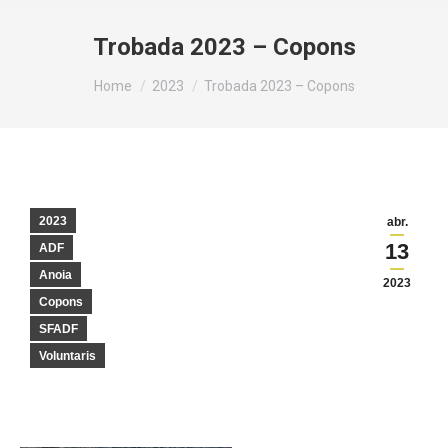
Trobada 2023 – Copons
You are here:
Home
2023
Trobada 2023 – Copons
2023
abr.
13
ADF
Anoia
2023
Copons
SFADF
Voluntaris