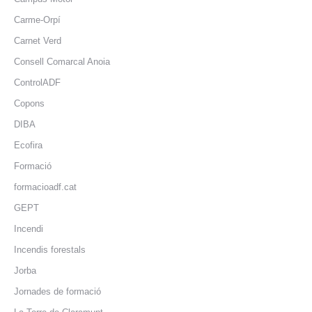
Carme-Orpí
Carnet Verd
Consell Comarcal Anoia
ControlADF
Copons
DIBA
Ecofira
Formació
formacioadf.cat
GEPT
Incendi
Incendis forestals
Jorba
Jornades de formació