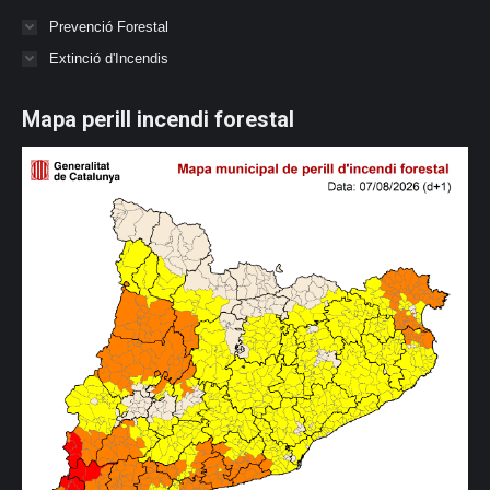
Prevenció Forestal
Extinció d'Incendis
Mapa perill incendi forestal