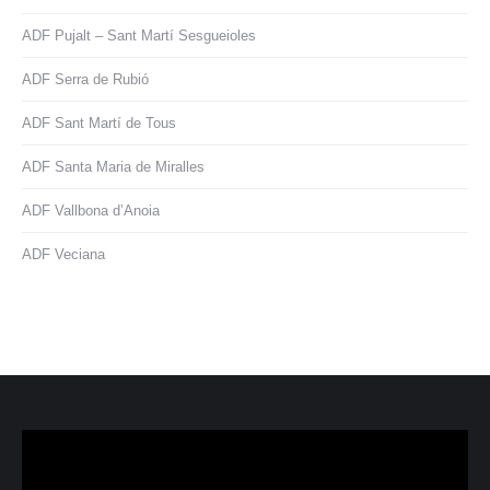
ADF Pujalt – Sant Martí Sesgueioles
ADF Serra de Rubió
ADF Sant Martí de Tous
ADF Santa Maria de Miralles
ADF Vallbona d’Anoia
ADF Veciana