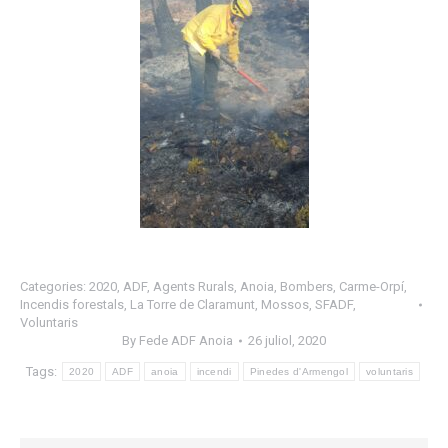
Categories:
2020
,
ADF
,
Agents Rurals
,
Anoia
,
Bombers
,
Carme-Orpí
,
Incendis forestals
,
La Torre de Claramunt
,
Mossos
,
SFADF
,
Voluntaris
By
Fede ADF Anoia
26 juliol, 2020
Tags:
2020
ADF
anoia
incendi
Pinedes d'Armengol
voluntaris