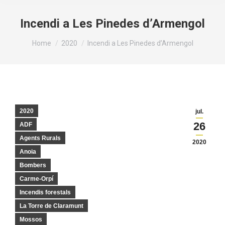
Incendi a Les Pinedes d’Armengol
You are here:
Home
2020
Incendi a Les Pinedes d’Armengol
2020
jul.
26
ADF
Agents Rurals
2020
Anoia
Bombers
Carme-Orpí
Incendis forestals
La Torre de Claramunt
Mossos