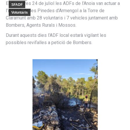
El divendres 24 de juliol les ADFs de l’Anoia van actuar a
SFADF
l’incendi de les Pinedes d’Armengol a la Torre de
Voluntaris
Claramunt amb 28 voluntaris i 7 vehicles juntament amb
Bombers, Agents Rurals i Mossos.
Durant aquests dies l’ADF local estarà vigilant les
possibles revifalles a petició de Bombers.