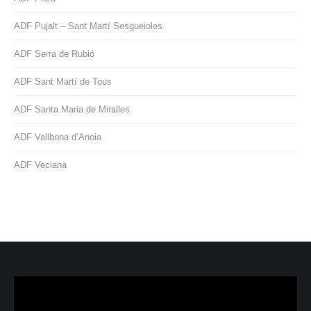
ADF Pujalt – Sant Martí Sesgueioles
ADF Serra de Rubió
ADF Sant Martí de Tous
ADF Santa Maria de Miralles
ADF Vallbona d’Anoia
ADF Veciana