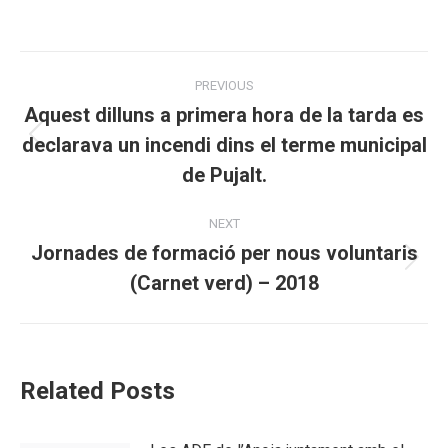
Post
PREVIOUS
navigation
Aquest dilluns a primera hora de la tarda es
declarava un incendi dins el terme municipal
Previous
post:
de Pujalt.
NEXT
Jornades de formació per nous voluntaris
Next
(Carnet verd) – 2018
post:
Related Posts