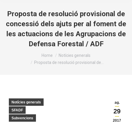
Proposta de resolució provisional de
concessió dels ajuts per al foment de
les actuacions de les Agrupacions de
Defensa Forestal / ADF
You are here:
Home
Notícies generals
Proposta de resolució provisional de…
Notícies generals
ag.
29
SFADF
Subvencions
2017