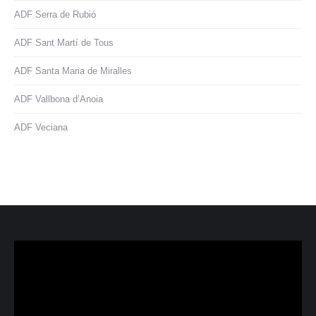
ADF Serra de Rubió
ADF Sant Martí de Tous
ADF Santa Maria de Miralles
ADF Vallbona d’Anoia
ADF Veciana